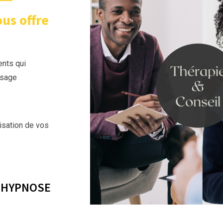
us offre
ents qui
ssage
lisation de vos
/ HYPNOSE