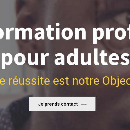
ormation pro
pour adultes
e réussite est notre Object
Je prends contact