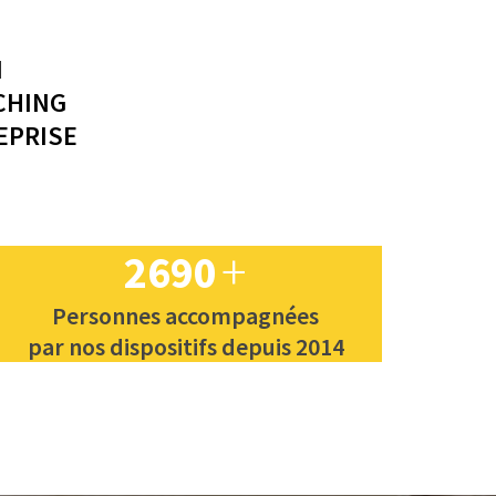
N
CHING
EPRISE
2690
+
Personnes accompagnées
par nos dispositifs depuis 2014