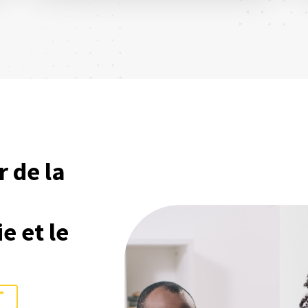
r de la
e et le
T