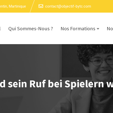
ntin, Martinique
contact@objectif-bytc.com
l
Qui Sommes-Nous ?
Nos Formations
No
 sein Ruf bei Spielern 