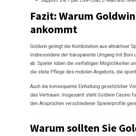
Support: 24/7 per Live-Chat, E-Mail und Tele
Fazit: Warum Goldwin 
ankommt
Goldwin gelingt die Kombination aus attraktiver S
Insbesondere der transparente Umgang mit Boni u
ab. Spieler loben die vielfältigen Möglichkeiten 
die stete Pflege des mobilen Angebots, die spon
Auch die konsequente Einhaltung gesetzlicher V
das Vertrauen. Insgesamt steht Goldwin Casino fü
den Ansprüchen verschiedener Spielerprofile gere
Warum sollten Sie Go