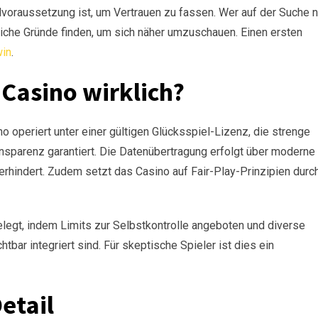
rundvoraussetzung ist, um Vertrauen zu fassen. Wer auf der Suche 
lreiche Gründe finden, um sich näher umzuschauen. Einen ersten
win
.
 Casino wirklich?
no operiert unter einer gültigen Glücksspiel-Lizenz, die strenge
ansparenz garantiert. Die Datenübertragung erfolgt über moderne
rhindert. Zudem setzt das Casino auf Fair-Play-Prinzipien durc
elegt, indem Limits zur Selbstkontrolle angeboten und diverse
bar integriert sind. Für skeptische Spieler ist dies ein
etail