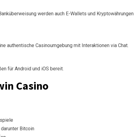
 Banküberweisung werden auch E-Wallets und Kryptowährungen
eine authentische Casinoumgebung mit Interaktionen via Chat.
en für Android und iOS bereit.
win Casino
spiele
darunter Bitcoin