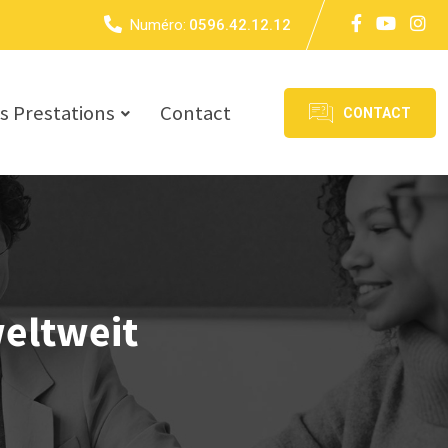
Numéro:
0596.42.12.12
s Prestations
Contact
CONTACT
weltweit