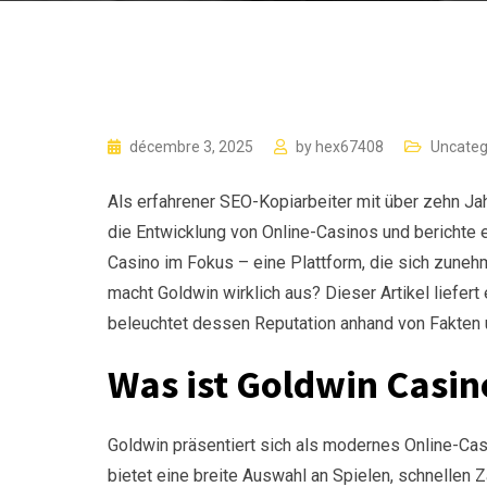
décembre 3, 2025
by
hex67408
Uncateg
Als erfahrener SEO-Kopiarbeiter mit über zehn Ja
die Entwicklung von Online-Casinos und berichte 
Casino im Fokus – eine Plattform, die sich zune
macht Goldwin wirklich aus? Dieser Artikel liefer
beleuchtet dessen Reputation anhand von Fakten 
Was ist Goldwin Casin
Goldwin präsentiert sich als modernes Online-Casi
bietet eine breite Auswahl an Spielen, schnellen 