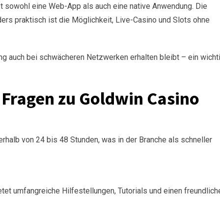
tet sowohl eine Web-App als auch eine native Anwendung. Die
ders praktisch ist die Möglichkeit, Live-Casino und Slots ohne
dung auch bei schwächeren Netzwerken erhalten bleibt – ein wicht
e Fragen zu Goldwin Casino
rhalb von 24 bis 48 Stunden, was in der Branche als schneller
ietet umfangreiche Hilfestellungen, Tutorials und einen freundlich