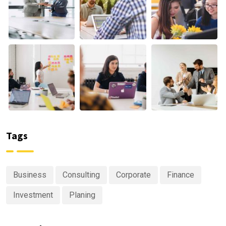
Tags
Business
Consulting
Corporate
Finance
Investment
Planing