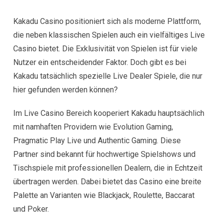
Kakadu Casino positioniert sich als moderne Plattform,
die neben klassischen Spielen auch ein vielfältiges Live
Casino bietet. Die Exklusivität von Spielen ist für viele
Nutzer ein entscheidender Faktor. Doch gibt es bei
Kakadu tatsächlich spezielle Live Dealer Spiele, die nur
hier gefunden werden können?
Im Live Casino Bereich kooperiert Kakadu hauptsächlich
mit namhaften Providern wie Evolution Gaming,
Pragmatic Play Live und Authentic Gaming. Diese
Partner sind bekannt für hochwertige Spielshows und
Tischspiele mit professionellen Dealern, die in Echtzeit
übertragen werden. Dabei bietet das Casino eine breite
Palette an Varianten wie Blackjack, Roulette, Baccarat
und Poker.