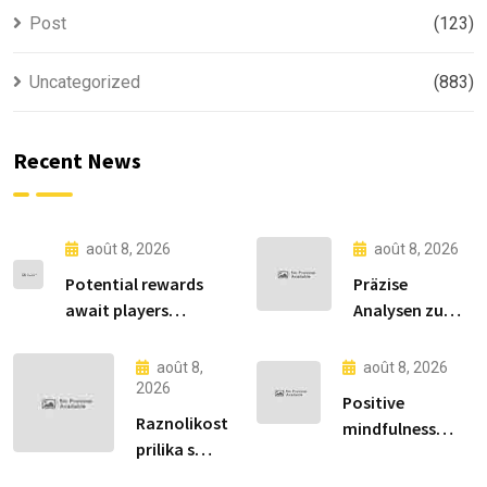
Post
(123)
Uncategorized
(883)
Recent News
août 8, 2026
août 8, 2026
Potential rewards
Präzise
await players
Analysen zu
exploring slot games
https://thenv-
with slotmonster-
casinos.com.de
août 8,
août 8, 2026
unitedkingdom.co.uk
für sicheres
2026
Positive
and strategic betting
Online-
Raznolikost
mindfulness
Glücksspiel
prilika s
practices and
erleben
thorfortune
https://gambles-