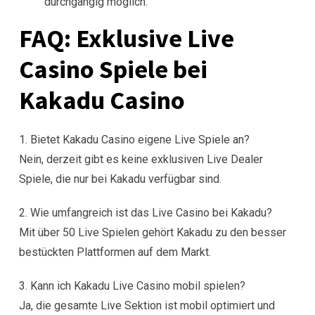
durchgängig möglich.
FAQ: Exklusive Live
Casino Spiele bei
Kakadu Casino
1. Bietet Kakadu Casino eigene Live Spiele an?
Nein, derzeit gibt es keine exklusiven Live Dealer
Spiele, die nur bei Kakadu verfügbar sind.
2. Wie umfangreich ist das Live Casino bei Kakadu?
Mit über 50 Live Spielen gehört Kakadu zu den besser
bestückten Plattformen auf dem Markt.
3. Kann ich Kakadu Live Casino mobil spielen?
Ja, die gesamte Live Sektion ist mobil optimiert und