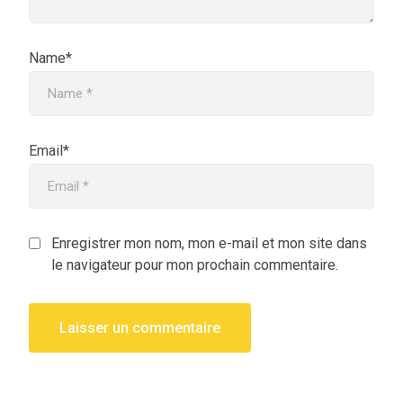
Name*
Email*
Enregistrer mon nom, mon e-mail et mon site dans
le navigateur pour mon prochain commentaire.