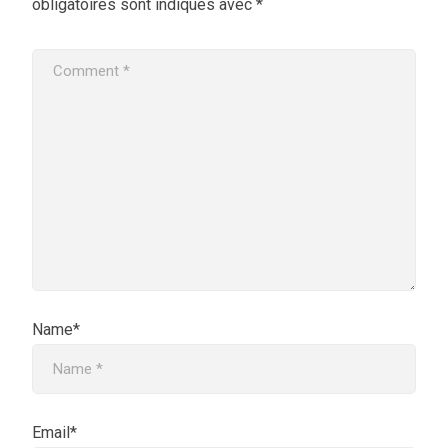
obligatoires sont indiqués avec
*
Name*
Email*