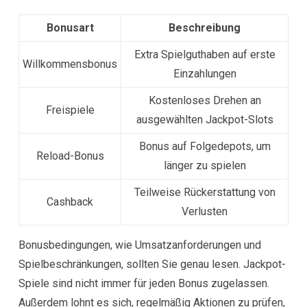
Bonusart
Beschreibung
Extra Spielguthaben auf erste
Willkommensbonus
Einzahlungen
Kostenloses Drehen an
Freispiele
ausgewählten Jackpot-Slots
Bonus auf Folgedepots, um
Reload-Bonus
länger zu spielen
Teilweise Rückerstattung von
Cashback
Verlusten
Bonusbedingungen, wie Umsatzanforderungen und
Spielbeschränkungen, sollten Sie genau lesen. Jackpot-
Spiele sind nicht immer für jeden Bonus zugelassen.
Außerdem lohnt es sich, regelmäßig Aktionen zu prüfen,