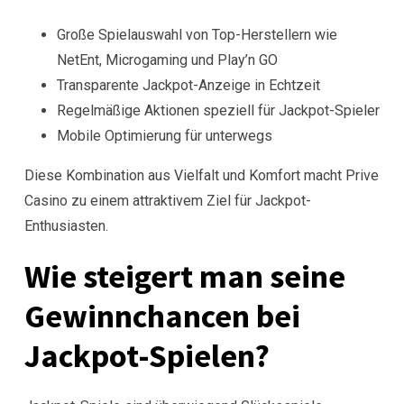
Große Spielauswahl von Top-Herstellern wie
NetEnt, Microgaming und Play’n GO
Transparente Jackpot-Anzeige in Echtzeit
Regelmäßige Aktionen speziell für Jackpot-Spieler
Mobile Optimierung für unterwegs
Diese Kombination aus Vielfalt und Komfort macht Prive
Casino zu einem attraktivem Ziel für Jackpot-
Enthusiasten.
Wie steigert man seine
Gewinnchancen bei
Jackpot-Spielen?