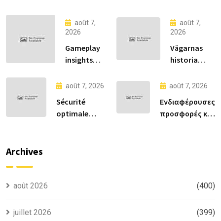
août 7,
août 7,
2026
2026
Gameplay
Vägarnas
insights
historia
reveal
berättar
exciting
spännande
août 7, 2026
août 7, 2026
wins with
anekdoter
Sécurité
Ενδιαφέρουσες
grizzlys
kring
optimale
προσφορές και
quest
chicken road
avec casino
spinational-
casino and
och dess
suisse en
casinos.gr για
improved
omgivningar
ligne et gains
αξέχαστη
Archives
odds
considérables
διασκέδαση
garantis
στο καζίνο
août 2026
(400)
juillet 2026
(399)