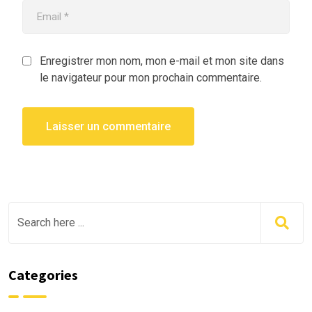
Enregistrer mon nom, mon e-mail et mon site dans
le navigateur pour mon prochain commentaire.
Categories