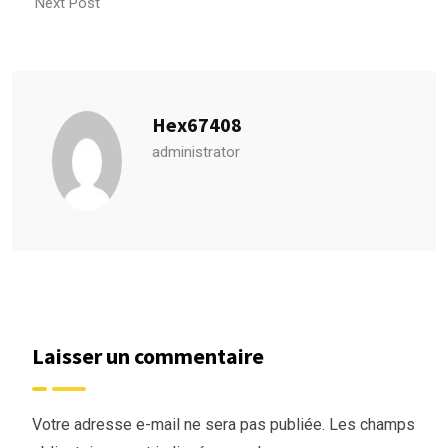
Next Post
Hex67408
administrator
Laisser un commentaire
Votre adresse e-mail ne sera pas publiée.
Les champs