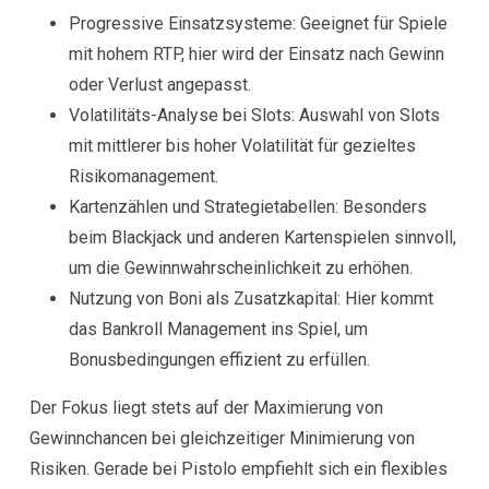
Progressive Einsatzsysteme: Geeignet für Spiele
mit hohem RTP, hier wird der Einsatz nach Gewinn
oder Verlust angepasst.
Volatilitäts-Analyse bei Slots: Auswahl von Slots
mit mittlerer bis hoher Volatilität für gezieltes
Risikomanagement.
Kartenzählen und Strategietabellen: Besonders
beim Blackjack und anderen Kartenspielen sinnvoll,
um die Gewinnwahrscheinlichkeit zu erhöhen.
Nutzung von Boni als Zusatzkapital: Hier kommt
das Bankroll Management ins Spiel, um
Bonusbedingungen effizient zu erfüllen.
Der Fokus liegt stets auf der Maximierung von
Gewinnchancen bei gleichzeitiger Minimierung von
Risiken. Gerade bei Pistolo empfiehlt sich ein flexibles