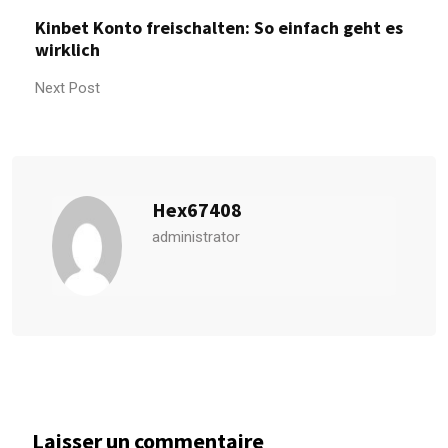
Kinbet Konto freischalten: So einfach geht es
wirklich
Next Post
Hex67408
administrator
Laisser un commentaire