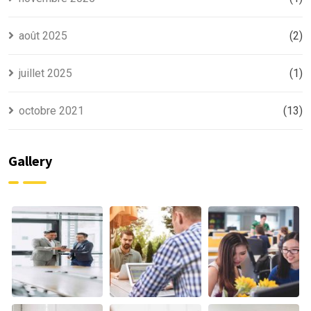
août 2025
(2)
juillet 2025
(1)
octobre 2021
(13)
Gallery