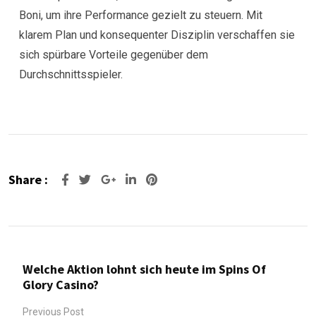
Boni, um ihre Performance gezielt zu steuern. Mit
klarem Plan und konsequenter Disziplin verschaffen sie
sich spürbare Vorteile gegenüber dem
Durchschnittsspieler.
Share :
Google+
LinkedIn
Pinterest
Welche Aktion lohnt sich heute im Spins Of
Glory Casino?
Previous Post