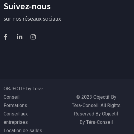
Suivez-nous
sur nos réseaux sociaux
OBJECTIF by Téra-
Conseil
© 2023 Objectif By
Formations
Téra-Conseil. All Rights
Conseil aux
Reserved By Objectif
entreprises
By Téra-Conseil
Location de salles