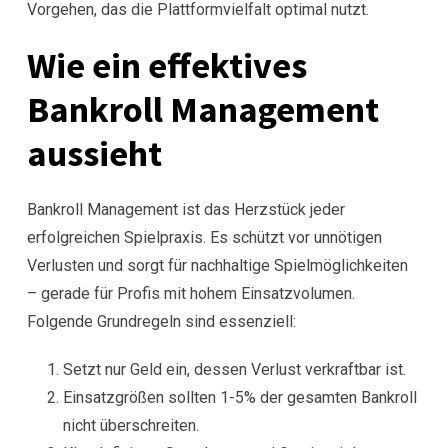
Vorgehen, das die Plattformvielfalt optimal nutzt.
Wie ein effektives
Bankroll Management
aussieht
Bankroll Management ist das Herzstück jeder
erfolgreichen Spielpraxis. Es schützt vor unnötigen
Verlusten und sorgt für nachhaltige Spielmöglichkeiten
– gerade für Profis mit hohem Einsatzvolumen.
Folgende Grundregeln sind essenziell:
Setzt nur Geld ein, dessen Verlust verkraftbar ist.
Einsatzgrößen sollten 1-5% der gesamten Bankroll
nicht überschreiten.