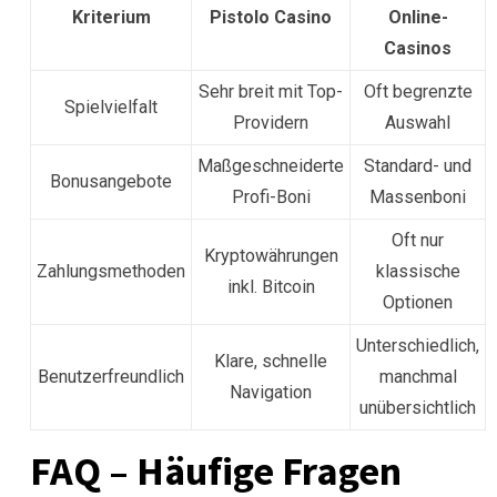
Kriterium
Pistolo Casino
Online-
Casinos
Sehr breit mit Top-
Oft begrenzte
Spielvielfalt
Providern
Auswahl
Maßgeschneiderte
Standard- und
Bonusangebote
Profi-Boni
Massenboni
Oft nur
Kryptowährungen
Zahlungsmethoden
klassische
inkl. Bitcoin
Optionen
Unterschiedlich,
Klare, schnelle
Benutzerfreundlich
manchmal
Navigation
unübersichtlich
FAQ – Häufige Fragen