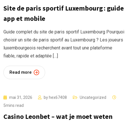
Site de paris sportif Luxembourg : guide
app et mobile
Guide complet du site de paris sportif Luxembourg Pourquoi
choisir un site de paris sportif au Luxembourg ? Les joueurs
luxembourgeois recherchent avant tout une plateforme
fiable, rapide et adaptée […]
Read more
mai 31, 2026
by
hex67408
Uncategorized
5mins read
Casino Leonbet – wat je moet weten