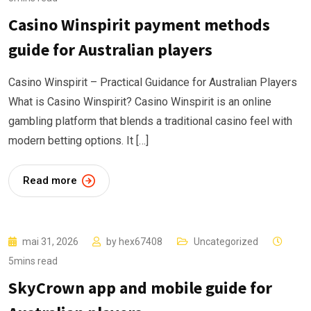
Casino Winspirit payment methods
guide for Australian players
Casino Winspirit – Practical Guidance for Australian Players
What is Casino Winspirit? Casino Winspirit is an online
gambling platform that blends a traditional casino feel with
modern betting options. It […]
Read more
mai 31, 2026
by
hex67408
Uncategorized
5mins read
SkyCrown app and mobile guide for