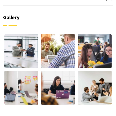
Gallery