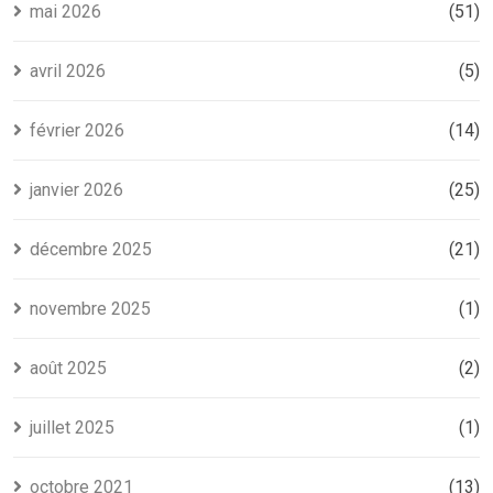
mai 2026
(51)
avril 2026
(5)
février 2026
(14)
janvier 2026
(25)
décembre 2025
(21)
novembre 2025
(1)
août 2025
(2)
juillet 2025
(1)
octobre 2021
(13)