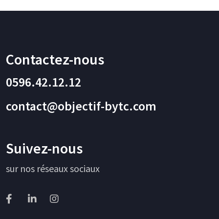
Contactez-nous
0596.42.12.12
contact@objectif-bytc.com
Suivez-nous
sur nos réseaux sociaux