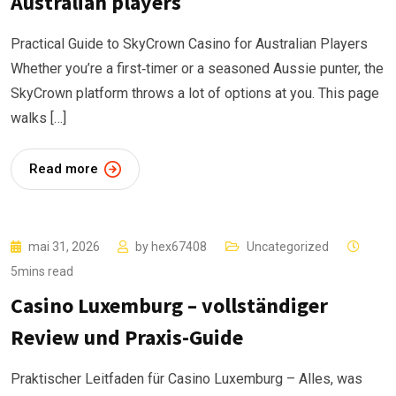
Australian players
Practical Guide to SkyCrown Casino for Australian Players
Whether you’re a first‑timer or a seasoned Aussie punter, the
SkyCrown platform throws a lot of options at you. This page
walks […]
Read more
mai 31, 2026
by
hex67408
Uncategorized
5mins read
Casino Luxemburg – vollständiger
Review und Praxis-Guide
Praktischer Leitfaden für Casino Luxemburg – Alles, was