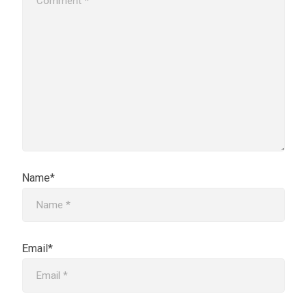
Name*
Email*