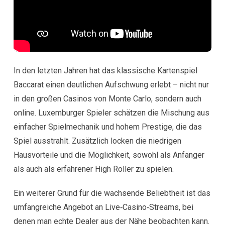
In den letzten Jahren hat das klassische Kartenspiel
Baccarat einen deutlichen Aufschwung erlebt – nicht nur
in den großen Casinos von Monte Carlo, sondern auch
online. Luxemburger Spieler schätzen die Mischung aus
einfacher Spielmechanik und hohem Prestige, die das
Spiel ausstrahlt. Zusätzlich locken die niedrigen
Hausvorteile und die Möglichkeit, sowohl als Anfänger
als auch als erfahrener High Roller zu spielen.
Ein weiterer Grund für die wachsende Beliebtheit ist das
umfangreiche Angebot an Live‑Casino‑Streams, bei
denen man echte Dealer aus der Nähe beobachten kann.