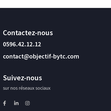
Contactez-nous
0596.42.12.12
contact@objectif-bytc.com
Suivez-nous
sur nos réseaux sociaux