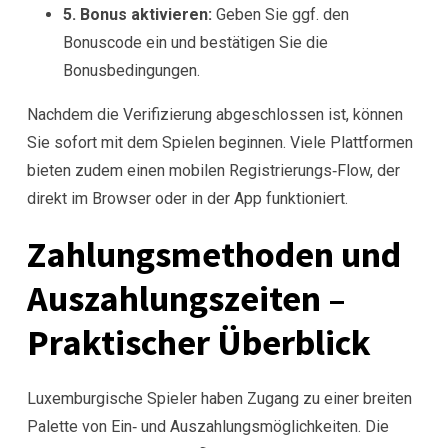
5. Bonus aktivieren:
Geben Sie ggf. den
Bonuscode ein und bestätigen Sie die
Bonusbedingungen.
Nachdem die Verifizierung abgeschlossen ist, können
Sie sofort mit dem Spielen beginnen. Viele Plattformen
bieten zudem einen mobilen Registrierungs‑Flow, der
direkt im Browser oder in der App funktioniert.
Zahlungsmethoden und
Auszahlungszeiten –
Praktischer Überblick
Luxemburgische Spieler haben Zugang zu einer breiten
Palette von Ein‑ und Auszahlungsmöglichkeiten. Die