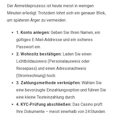
Der Anmeldeprozess ist heute meist in wenigen
Minuten erledigt. Trotzdem lohnt sich ein genauer Blick,
um späteren Ärger zu vermeiden.
1. Konto anlegen:
Geben Sie Ihren Namen, ein
gültiges E‑Mail‑Addresse und ein sicheres
Passwort ein.
2. Wohnsitz bestätigen:
Laden Sie einen
Lichtbildausweis (Personalausweis oder
Reisepass) und einen Adressnachweis
(Stromrechnung) hoch.
3. Zahlungsmethode verknüpfen:
Wählen Sie
eine bevorzugte Einzahlungsoption und führen Sie
eine kleine Testeinzahlung durch.
4. KYC‑Prüfung abschließen:
Das Casino prüft
Ihre Dokumente – meist innerhalb von 24 Stunden.