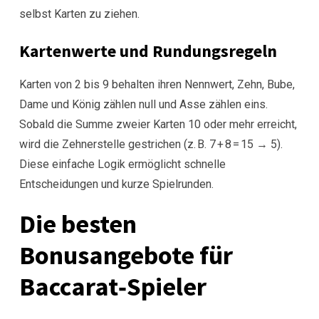
selbst Karten zu ziehen.
Kartenwerte und Rundungsregeln
Karten von 2 bis 9 behalten ihren Nennwert, Zehn, Bube,
Dame und König zählen null und Asse zählen eins.
Sobald die Summe zweier Karten 10 oder mehr erreicht,
wird die Zehnerstelle gestrichen (z. B. 7 + 8 = 15 → 5).
Diese einfache Logik ermöglicht schnelle
Entscheidungen und kurze Spielrunden.
Die besten
Bonusangebote für
Baccarat‑Spieler