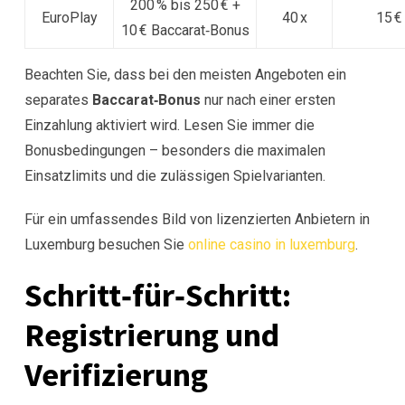
200 % bis 250 € +
EuroPlay
40 x
15 €
10 € Baccarat‑Bonus
Beachten Sie, dass bei den meisten Angeboten ein
separates
Baccarat‑Bonus
nur nach einer ersten
Einzahlung aktiviert wird. Lesen Sie immer die
Bonusbedingungen – besonders die maximalen
Einsatzlimits und die zulässigen Spielvarianten.
Für ein umfassendes Bild von lizenzierten Anbietern in
Luxemburg besuchen Sie
online casino in luxemburg
.
Schritt‑für‑Schritt:
Registrierung und
Verifizierung