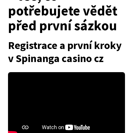
potřebujete vědět
před první sázkou
Registrace a první kroky
v Spinanga casino cz