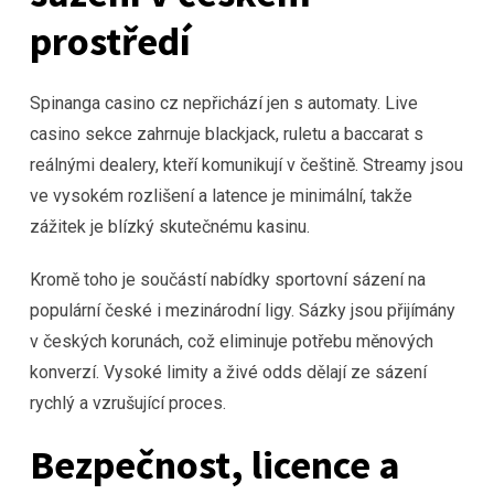
prostředí
Spinanga casino cz nepřichází jen s automaty. Live
casino sekce zahrnuje blackjack, ruletu a baccarat s
reálnými dealery, kteří komunikují v češtině. Streamy jsou
ve vysokém rozlišení a latence je minimální, takže
zážitek je blízký skutečnému kasinu.
Kromě toho je součástí nabídky sportovní sázení na
populární české i mezinárodní ligy. Sázky jsou přijímány
v českých korunách, což eliminuje potřebu měnových
konverzí. Vysoké limity a živé odds dělají ze sázení
rychlý a vzrušující proces.
Bezpečnost, licence a