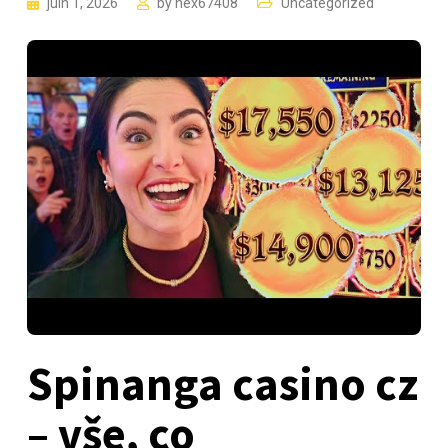
juin 1, 2026
by
hex67408
Uncategorized
Spinanga casino cz
– vše, co