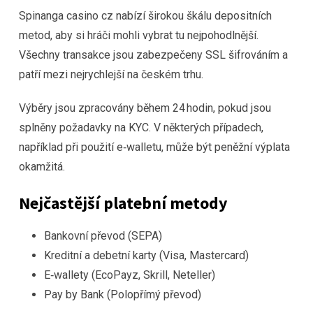
Spinanga casino cz nabízí širokou škálu depositních
metod, aby si hráči mohli vybrat tu nejpohodlnější.
Všechny transakce jsou zabezpečeny SSL šifrováním a
patří mezi nejrychlejší na českém trhu.
Výběry jsou zpracovány během 24 hodin, pokud jsou
splněny požadavky na KYC. V některých případech,
například při použití e‑walletu, může být peněžní výplata
okamžitá.
Nejčastější platební metody
Bankovní převod (SEPA)
Kreditní a debetní karty (Visa, Mastercard)
E‑wallety (EcoPayz, Skrill, Neteller)
Pay by Bank (Polopřímý převod)