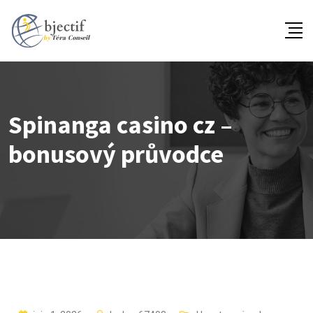
Skip
to
content
Spinanga casino cz –
bonusový průvodce