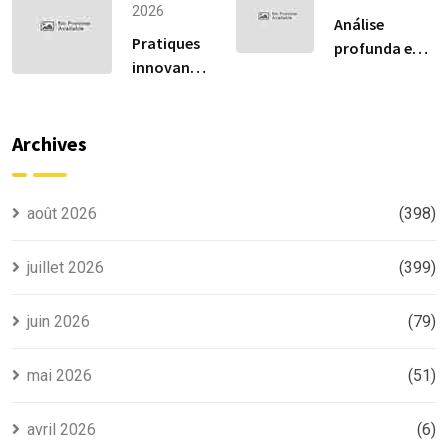
ligne et gains
αξέχαστη
2026
Análise
considérables
διασκέδαση
Pratiques
profunda em
garantis
στο καζίνο
innovantes
torno de
et
thorfortune
playjonny,
para
un
Archives
investimentos
tremplin
inteligentes e
vers des
seguros
jeux en
août 2026
(398)
ligne plus
captivants
juillet 2026
(399)
aujourdhui
juin 2026
(79)
mai 2026
(51)
avril 2026
(6)