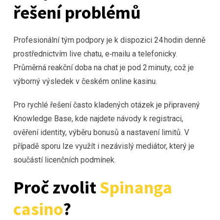
řešení problémů
Profesionální tým podpory je k dispozici 24 hodin denně
prostřednictvím live chatu, e‑mailu a telefonicky.
Průměrná reakční doba na chat je pod 2 minuty, což je
výborný výsledek v českém online kasinu.
Pro rychlé řešení často kladených otázek je připravený
Knowledge Base, kde najdete návody k registraci,
ověření identity, výběru bonusů a nastavení limitů. V
případě sporu lze využít i nezávislý mediátor, který je
součástí licenčních podmínek.
Proč zvolit
Spinanga
casino
?