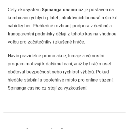
Celý ekosystém
Spinanga casino cz
je postaven na
kombinaci rychlých plateb, atraktivních bonusů a široké
nabídky her. Přehledné rozhraní, podpora v češtině a
transparentní podmínky dělají z tohoto kasina vhodnou
volbu pro začátečníky i zkušené hráče.
Navíc pravidelné promo akce, turnaje a věrnostní
program motivují k dalšímu hraní, aniž by hráč musel
obětovat bezpečnost nebo rychlost výběrů. Pokud
hledáte stabilní a spolehlivé místo pro online sázení,
Spinanga casino cz stojí za vyzkoušení.