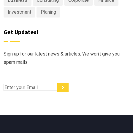
Business
Consulting
Corporate
Finance
Investment
Planing
Get Updates!
Sign up for our latest news & articles. We won’t give you
spam mails.