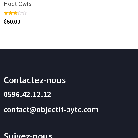
Hoot Owls
Rated
1
$
50.00
3.00
out of 5
based
on
custo
mer
rating
Contactez-nous
0596.42.12.12
contact@objectif-bytc.com
Suivez-nous