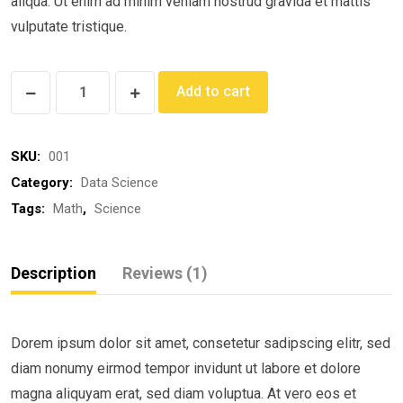
aliqua. Ut enim ad minim veniam nostrud gravida et mattis
vulputate tristique.
Degnity
Add to cart
Science
quantity
SKU:
001
Category:
Data Science
Tags:
Math
,
Science
Description
Reviews (1)
Dorem ipsum dolor sit amet, consetetur sadipscing elitr, sed
diam nonumy eirmod tempor invidunt ut labore et dolore
magna aliquyam erat, sed diam voluptua. At vero eos et