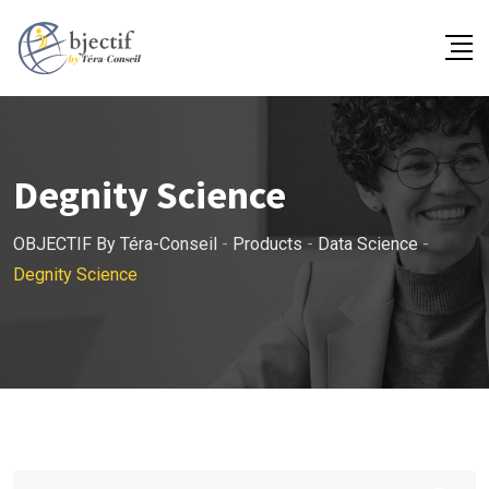
Skip
to
content
Degnity Science
OBJECTIF By Téra-Conseil
-
Products
-
Data Science
-
Degnity Science