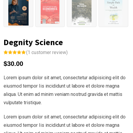
Degnity Science
(
1
customer review)
Rated
1
5.00
$
30.00
out of 5
based on
customer
rating
Lorem ipsum dolor sit amet, consectetur adipisicing elit do
eiusmod tempor Iis incididunt ut labore et dolore magna
aliqua. Ut enim ad minim veniam nostrud gravida et mattis
vulputate tristique.
Lorem ipsum dolor sit amet, consectetur adipisicing elit do
eiusmod tempor Iis incididunt ut labore et dolore magna