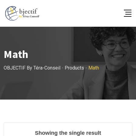
Skip
to
content
Math
OBJECTIF By Téra-Conseil
-
Products
-
Math
Showing the single result