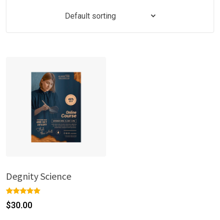
Degnity Science
Rated
1
$
30.00
5.00
out of 5
based on