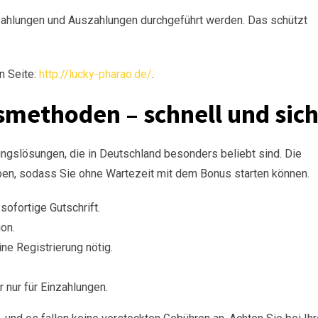
nzahlungen und Auszahlungen durchgeführt werden. Das schützt
en Seite:
http://lucky-pharao.de/
.
smethoden – schnell und sic
ungslösungen, die in Deutschland besonders beliebt sind. Die
en, sodass Sie ohne Wartezeit mit dem Bonus starten können.
sofortige Gutschrift.
ion.
ne Registrierung nötig.
 nur für Einzahlungen.