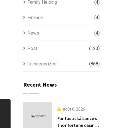
Family Helping
(4)
Finance
(4)
News
(4)
Post
(123)
Uncategorized
(868)
Recent News
août 6, 2026
Fantastická šance s
thor fortune casino