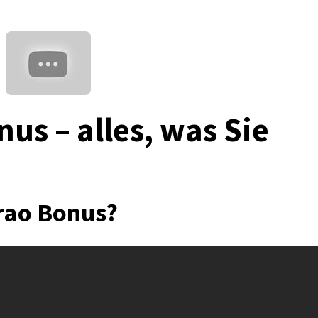
us – alles, was Sie
rao Bonus?