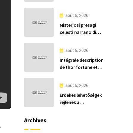
pro milovníky
vzrušení a výher
août 6, 2026
Misteriosi presagi
celesti narrano di
thor fortune e
leggende
août 6, 2026
dimenticate del
Intégrale description
Valhalla
de thor fortune et
perspectives davenir
en matière
août 6, 2026
dinvestissement
Érdekes lehetőségek
durable
rejlenek a
szerencsében, ahol a
thor fortune
Archives
kulcsszerepet
r
játszhat