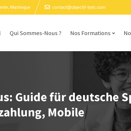
ntin, Martinique
contact@objectif-bytc.com
l
Qui Sommes-Nous ?
Nos Formations
No
: Guide für deutsche Sp
zahlung, Mobile