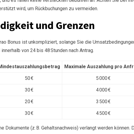
 und es fallen keine versteckten Gebühren an. Achten Sie bei Ihr
terstützt wird, um Rückbuchungen zu vermeiden.
digkeit und Grenzen
ao Bonus ist unkompliziert, solange Sie die Umsatzbedingunge
d innerhalb von 24 bis 48 Stunden nach Antrag.
Mindestauszahlungsbetrag
Maximale Auszahlung pro Anf
50 €
5 000 €
30 €
4 000 €
20 €
3 500 €
30 €
4 500 €
e Dokumente (z. B. Gehaltsnachweis) verlangt werden können. 