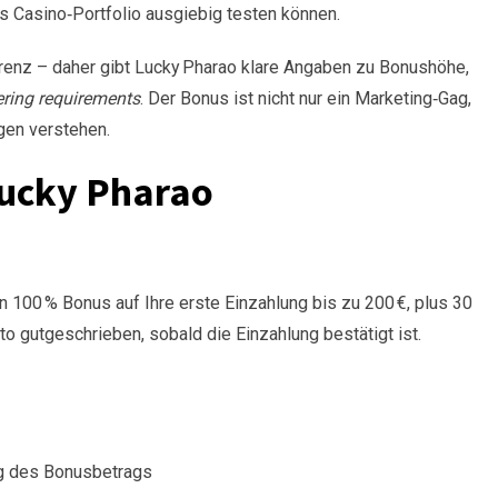
s Casino‑Portfolio ausgiebig testen können.
arenz – daher gibt Lucky Pharao klare Angaben zu Bonushöhe,
ring requirements
. Der Bonus ist nicht nur ein Marketing‑Gag,
gen verstehen.
Lucky Pharao
n 100 % Bonus auf Ihre erste Einzahlung bis zu 200 €, plus 30
o gutgeschrieben, sobald die Einzahlung bestätigt ist.
g des Bonusbetrags