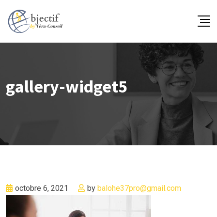
Skip
to
content
gallery-widget5
octobre 6, 2021
by
balohe37pro@gmail.com