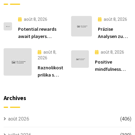
août 8, 2026
août 8, 2026
Potential rewards
Präzise
await players
Analysen zu
exploring slot games
https://thenv-
with slotmonster-
casinos.com.de
août 8,
août 8, 2026
unitedkingdom.co.uk
für sicheres
2026
Positive
and strategic betting
Online-
Raznolikost
mindfulness
Glücksspiel
prilika s
practices and
erleben
thorfortune
https://gambles-
u svijetu
zens.co.uk for
modernih
Archives
sustained
financija i
emotional
digitalne
wellbeing
ekonomije
août 2026
(406)