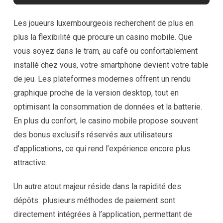
Les joueurs luxembourgeois recherchent de plus en
plus la flexibilité que procure un casino mobile. Que
vous soyez dans le tram, au café ou confortablement
installé chez vous, votre smartphone devient votre table
de jeu. Les plateformes modernes offrent un rendu
graphique proche de la version desktop, tout en
optimisant la consommation de données et la batterie.
En plus du confort, le casino mobile propose souvent
des bonus exclusifs réservés aux utilisateurs
d’applications, ce qui rend l’expérience encore plus
attractive.
Un autre atout majeur réside dans la rapidité des
dépôts : plusieurs méthodes de paiement sont
directement intégrées à l’application, permettant de