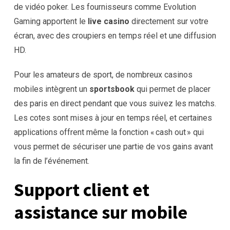
de vidéo poker. Les fournisseurs comme Evolution
Gaming apportent le
live casino
directement sur votre
écran, avec des croupiers en temps réel et une diffusion
HD.
Pour les amateurs de sport, de nombreux casinos
mobiles intègrent un
sportsbook
qui permet de placer
des paris en direct pendant que vous suivez les matchs.
Les cotes sont mises à jour en temps réel, et certaines
applications offrent même la fonction « cash out » qui
vous permet de sécuriser une partie de vos gains avant
la fin de l’événement.
Support client et
assistance sur mobile