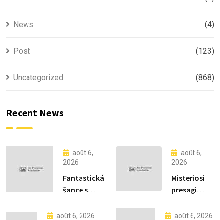
News
(4)
Post
(123)
Uncategorized
(868)
Recent News
août 6,
août 6,
2026
2026
Fantastická
Misteriosi
šance s
presagi
thor
celesti
fortune
narrano di
août 6, 2026
août 6, 2026