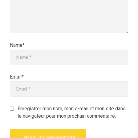
Name*
Email*
Enregistrer mon nom, mon e-mail et mon site dans
le navigateur pour mon prochain commentaire.