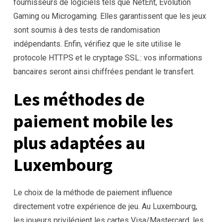
fournisseurs de logiciels tels que NetEnt, Evolution
Gaming ou Microgaming. Elles garantissent que les jeux
sont soumis à des tests de randomisation
indépendants. Enfin, vérifiez que le site utilise le
protocole HTTPS et le cryptage SSL : vos informations
bancaires seront ainsi chiffrées pendant le transfert.
Les méthodes de
paiement mobile les
plus adaptées au
Luxembourg
Le choix de la méthode de paiement influence
directement votre expérience de jeu. Au Luxembourg,
les joueurs privilégient les cartes Visa/Mastercard, les