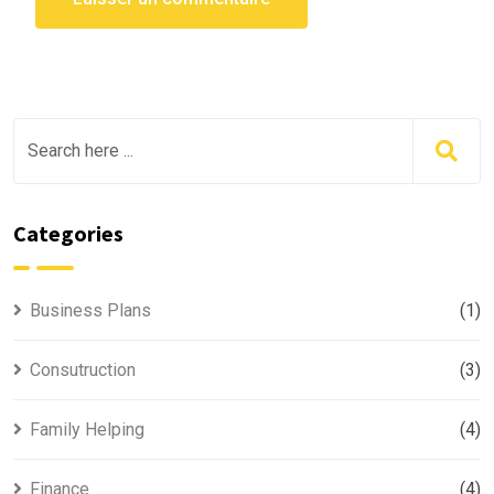
Categories
Business Plans
(1)
Consutruction
(3)
Family Helping
(4)
Finance
(4)