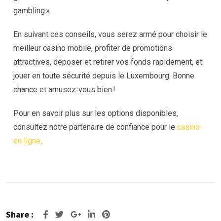
gambling ».
En suivant ces conseils, vous serez armé pour choisir le
meilleur casino mobile, profiter de promotions
attractives, déposer et retirer vos fonds rapidement, et
jouer en toute sécurité depuis le Luxembourg. Bonne
chance et amusez‑vous bien !
Pour en savoir plus sur les options disponibles,
consultez notre partenaire de confiance pour le
casino
en ligne
.
Share :
Google+
LinkedIn
Pinterest