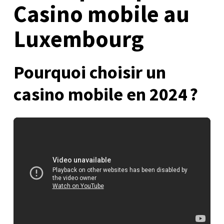
Casino mobile au
Luxembourg
Pourquoi choisir un
casino mobile en 2024 ?