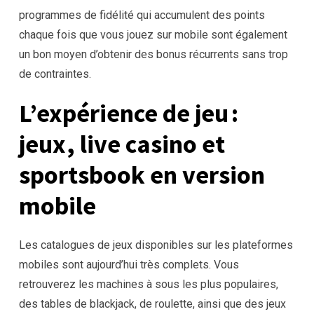
programmes de fidélité qui accumulent des points
chaque fois que vous jouez sur mobile sont également
un bon moyen d’obtenir des bonus récurrents sans trop
de contraintes.
L’expérience de jeu :
jeux, live casino et
sportsbook en version
mobile
Les catalogues de jeux disponibles sur les plateformes
mobiles sont aujourd’hui très complets. Vous
retrouverez les machines à sous les plus populaires,
des tables de blackjack, de roulette, ainsi que des jeux