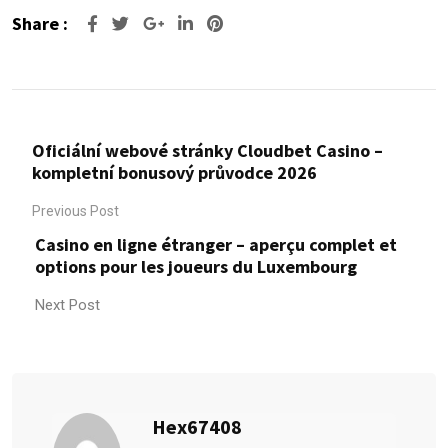
Share :
Google+
LinkedIn
Pinterest
Oficiální webové stránky Cloudbet Casino –
kompletní bonusový průvodce 2026
Previous Post
Casino en ligne étranger – aperçu complet et
options pour les joueurs du Luxembourg
Next Post
Hex67408