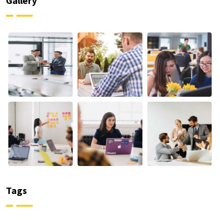
Gallery
Tags