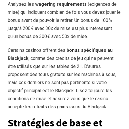
Analysez les
wagering requirements
(exigences de
mise) qui indiquent combien de fois vous devez jouer le
bonus avant de pouvoir le retirer. Un bonus de 100 %
jusqu’à 200 € avec 30x de mise est plus intéressant
qu’un bonus de 300 € avec 50x de mise.
Certains casinos offrent des
bonus spécifiques au
Blackjack
, comme des crédits de jeu qui ne peuvent
être utilisés que sur les tables de 21. D’autres
proposent des tours gratuits sur les machines à sous,
mais ces derniers ne sont pas pertinents si votre
objectif principal est le Blackjack. Lisez toujours les
conditions de mise et assurez‑vous que le casino
accepte les retraits des gains issus du Blackjack.
Stratégies de base et