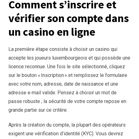
Comment s’inscrire et
vérifier son compte dans
un casino en ligne
La première étape consiste à choisir un casino qui
accepte les joueurs luxembourgeois et qui possède une
licence reconnue. Une fois le site sélectionné, cliquez
sur le bouton « Inscription » et remplissez le formulaire
avec votre nom, adresse, date de naissance et une
adresse e‑mail valide. Pensez à choisir un mot de
passe robuste ; la sécurité de votre compte repose en
grande partie sur ce critère.
Après la création du compte, la plupart des opérateurs
exigent une vérification d’identité (KYC). Vous devrez