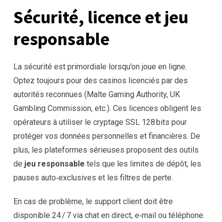
Sécurité, licence et jeu
responsable
La sécurité est primordiale lorsqu’on joue en ligne.
Optez toujours pour des casinos licenciés par des
autorités reconnues (Malte Gaming Authority, UK
Gambling Commission, etc.). Ces licences obligent les
opérateurs à utiliser le cryptage SSL 128 bits pour
protéger vos données personnelles et financières. De
plus, les plateformes sérieuses proposent des outils
de
jeu responsable
tels que les limites de dépôt, les
pauses auto‑exclusives et les filtres de perte.
En cas de problème, le support client doit être
disponible 24 / 7 via chat en direct, e‑mail ou téléphone.