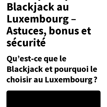
Blackjack au
Luxembourg –
Astuces, bonus et
sécurité
Qu’est‑ce que le
Blackjack et pourquoi le
choisir au Luxembourg ?