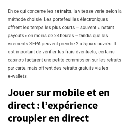
En ce qui concerne les
retraits
, la vitesse varie selon la
méthode choisie. Les portefeuilles électroniques
offrent les temps les plus courts – souvent « instant
payouts » en moins de 24 heures – tandis que les
virements SEPA peuvent prendre 2 à 5 jours ouvrés. Il
est important de vérifier les frais éventuels ; certains
casinos facturent une petite commission sur les retraits
par carte, mais offrent des retraits gratuits via les
e‑wallets.
Jouer sur mobile et en
direct : l’expérience
croupier en direct