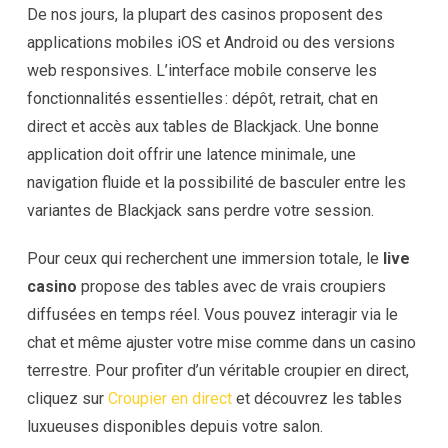
De nos jours, la plupart des casinos proposent des
applications mobiles iOS et Android ou des versions
web responsives. L’interface mobile conserve les
fonctionnalités essentielles : dépôt, retrait, chat en
direct et accès aux tables de Blackjack. Une bonne
application doit offrir une latence minimale, une
navigation fluide et la possibilité de basculer entre les
variantes de Blackjack sans perdre votre session.
Pour ceux qui recherchent une immersion totale, le
live
casino
propose des tables avec de vrais croupiers
diffusées en temps réel. Vous pouvez interagir via le
chat et même ajuster votre mise comme dans un casino
terrestre. Pour profiter d’un véritable croupier en direct,
cliquez sur
Croupier en direct
et découvrez les tables
luxueuses disponibles depuis votre salon.