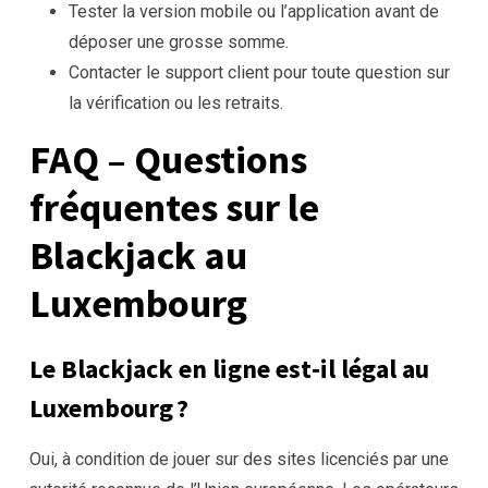
Tester la version mobile ou l’application avant de
déposer une grosse somme.
Contacter le support client pour toute question sur
la vérification ou les retraits.
FAQ – Questions
fréquentes sur le
Blackjack au
Luxembourg
Le Blackjack en ligne est‑il légal au
Luxembourg ?
Oui, à condition de jouer sur des sites licenciés par une