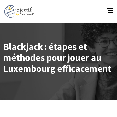
Skip
to
content
Blackjack : étapes et
méthodes pour jouer au
Luxembourg efficacement