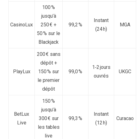
100 %
jusqu’à
Instant
CasinoLux
250 € +
99,2 %
MGA
(24 h)
50 % sur le
Blackjack
200 € sans
dépôt +
1‑2 jours
PlayLux
150 % sur
99,0 %
UKGC
ouvrés
le premier
dépôt
150 %
jusqu’à
BetLux
Instant
300 € sur
99,3 %
Curacao
Live
(12 h)
les tables
live