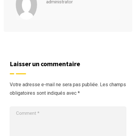
administrator
Laisser un commentaire
Votre adresse e-mail ne sera pas publiée.
Les champs
obligatoires sont indiqués avec
*