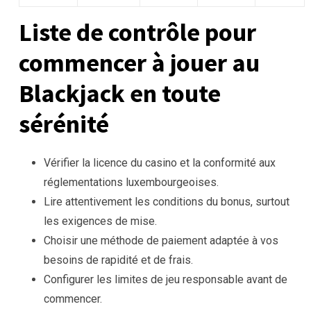
Liste de contrôle pour
commencer à jouer au
Blackjack en toute
sérénité
Vérifier la licence du casino et la conformité aux
réglementations luxembourgeoises.
Lire attentivement les conditions du bonus, surtout
les exigences de mise.
Choisir une méthode de paiement adaptée à vos
besoins de rapidité et de frais.
Configurer les limites de jeu responsable avant de
commencer.