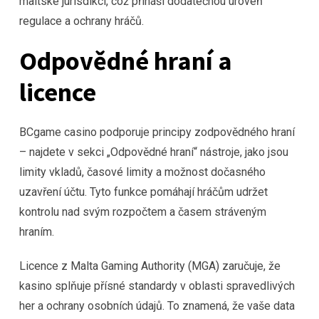
maltské jurisdikci, což přináší dodatečnou úroveň
regulace a ochrany hráčů.
Odpovědné hraní a
licence
BCgame casino podporuje principy zodpovědného hraní
– najdete v sekci „Odpovědné hraní“ nástroje, jako jsou
limity vkladů, časové limity a možnost dočasného
uzavření účtu. Tyto funkce pomáhají hráčům udržet
kontrolu nad svým rozpočtem a časem stráveným
hraním.
Licence z Malta Gaming Authority (MGA) zaručuje, že
kasino splňuje přísné standardy v oblasti spravedlivých
her a ochrany osobních údajů. To znamená, že vaše data