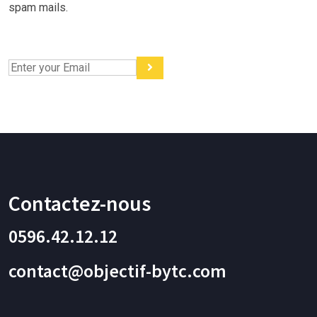
spam mails.
Contactez-nous
0596.42.12.12
contact@objectif-bytc.com