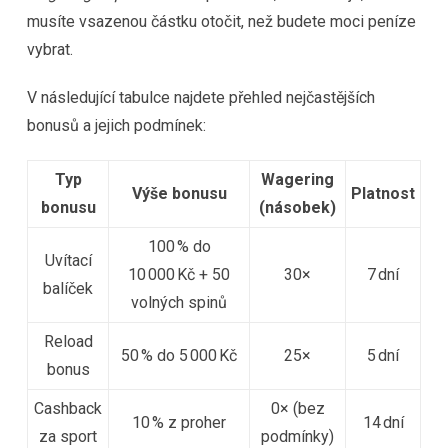
musíte vsazenou částku otočit, než budete moci peníze
vybrat.
V následující tabulce najdete přehled nejčastějších
bonusů a jejich podmínek:
Typ
Wagering
Výše bonusu
Platnost
bonusu
(násobek)
100 % do
Uvítací
10 000 Kč + 50
30×
7 dní
balíček
volných spinů
Reload
50 % do 5 000 Kč
25×
5 dní
bonus
Cashback
0× (bez
10 % z proher
14 dní
za sport
podmínky)