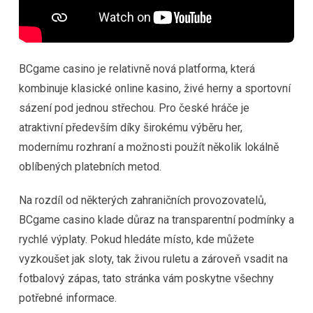
BCgame casino je relativně nová platforma, která
kombinuje klasické online kasino, živé herny a sportovní
sázení pod jednou střechou. Pro české hráče je
atraktivní především díky širokému výběru her,
modernímu rozhraní a možnosti použít několik lokálně
oblíbených platebních metod.
Na rozdíl od některých zahraničních provozovatelů,
BCgame casino klade důraz na transparentní podmínky a
rychlé výplaty. Pokud hledáte místo, kde můžete
vyzkoušet jak sloty, tak živou ruletu a zároveň vsadit na
fotbalový zápas, tato stránka vám poskytne všechny
potřebné informace.