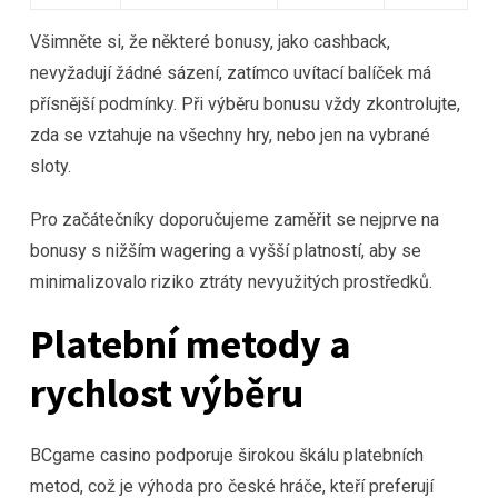
Všimněte si, že některé bonusy, jako cashback,
nevyžadují žádné sázení, zatímco uvítací balíček má
přísnější podmínky. Při výběru bonusu vždy zkontrolujte,
zda se vztahuje na všechny hry, nebo jen na vybrané
sloty.
Pro začátečníky doporučujeme zaměřit se nejprve na
bonusy s nižším wagering a vyšší platností, aby se
minimalizovalo riziko ztráty nevyužitých prostředků.
Platební metody a
rychlost výběru
BCgame casino podporuje širokou škálu platebních
metod, což je výhoda pro české hráče, kteří preferují