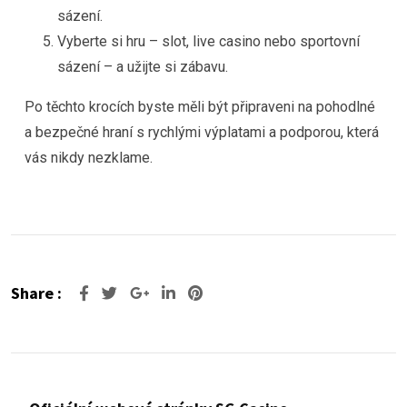
sázení.
Vyberte si hru – slot, live casino nebo sportovní
sázení – a užijte si zábavu.
Po těchto krocích byste měli být připraveni na pohodlné
a bezpečné hraní s rychlými výplatami a podporou, která
vás nikdy nezklame.
Share :
Google+
LinkedIn
Pinterest