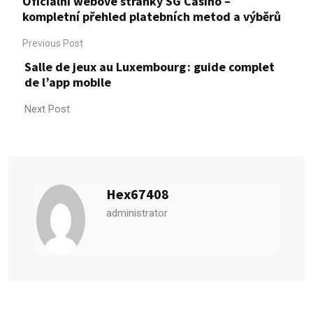
Oficiální webové stránky SG Casino –
kompletní přehled platebních metod a výběrů
Previous Post
Salle de jeux au Luxembourg : guide complet
de l’app mobile
Next Post
Hex67408
administrator